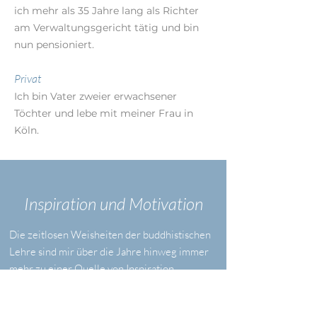
ich mehr als 35 Jahre lang als Richter
am Verwaltungsgericht tätig und bin
nun pensioniert.
Privat
Ich bin Vater zweier erwachsener
Töchter und lebe mit meiner Frau in
Köln.
Inspiration und Motivation
Die zeitlosen Weisheiten der buddhistischen
Lehre sind mir über die Jahre hinweg immer
mehr zu einer Quelle von Inspiration,
Vertrauen und Energie geworden. Es liegt mir
am Herzen, die Vision des Buddha von einem